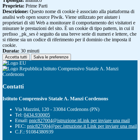
Tipologia:
analitico
Proprieta:
Prime Parti
Descrizione:
Questo nome di cookie è associato alla piattaforma di
analisi web open source Piwik. Viene utilizzato per aiutare i
proprietari di siti Web a monitorare il comportamento dei visitatori e
misurare le prestazioni del sito. È un cookie di tipo pattern, in cui il
prefisso _pk_ses è seguito da una breve serie di numeri e lettere, che
si ritiene sia un codice di riferimento per il dominio che imposta il
cookie.
Durata:
30 minuti
Accetta tutti
Salva le preferenze
Istituto Comprensivo Statale A. Manzi
Cordenons
Contatti
Istituto Comprensivo Statale A. Manzi Cordenons
Via Mazzini, 120 - 33084 Cordenons (PN)
Tel:
0434.930005
Email:
pnic827004@istruzione.it
Link per inviare una mail
PEC:
pnic827004@pec.istruzione.it
Link per inviare una mail
C.F.: 91084380939