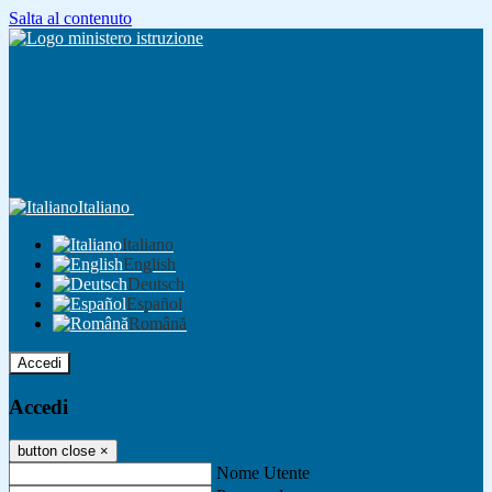
Salta al contenuto
Italiano
Italiano
English
Deutsch
Español
Română
Accedi
Accedi
button close
×
Nome Utente