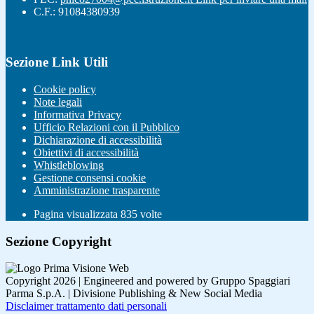
C.F.: 91084380939
Sezione Link Utili
Cookie policy
Note legali
Informativa Privacy
Ufficio Relazioni con il Pubblico
Dichiarazione di accessibilità
Obiettivi di accessibilità
Whistleblowing
Gestione consensi cookie
Amministrazione trasparente
Pagina visualizzata
835
volte
Sezione Copyright
Copyright 2026 | Engineered and powered by Gruppo Spaggiari
Parma S.p.A. | Divisione Publishing & New Social Media
Disclaimer trattamento dati personali