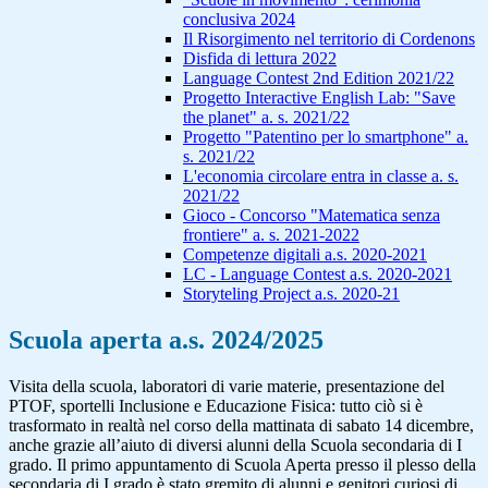
conclusiva 2024
Il Risorgimento nel territorio di Cordenons
Disfida di lettura 2022
Language Contest 2nd Edition 2021/22
Progetto Interactive English Lab: "Save
the planet" a. s. 2021/22
Progetto "Patentino per lo smartphone" a.
s. 2021/22
L'economia circolare entra in classe a. s.
2021/22
Gioco - Concorso "Matematica senza
frontiere" a. s. 2021-2022
Competenze digitali a.s. 2020-2021
LC - Language Contest a.s. 2020-2021
Storyteling Project a.s. 2020-21
Scuola aperta a.s. 2024/2025
Visita della scuola, laboratori di varie materie, presentazione del
PTOF, sportelli Inclusione e Educazione Fisica: tutto ciò si è
trasformato in realtà nel corso della mattinata di sabato 14 dicembre,
anche grazie all’aiuto di diversi alunni della Scuola secondaria di I
grado. Il primo appuntamento di Scuola Aperta presso il plesso della
secondaria di I grado è stato gremito di alunni e genitori curiosi di