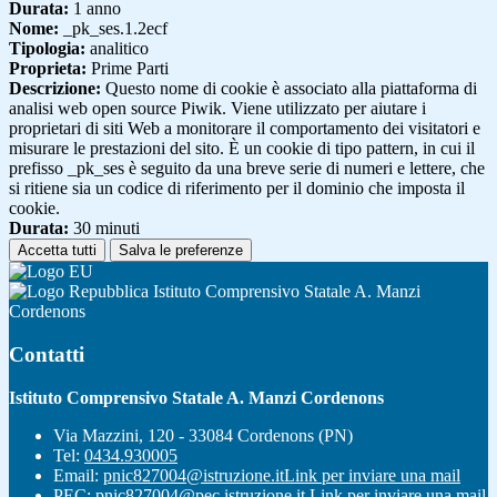
Durata:
1 anno
Nome:
_pk_ses.1.2ecf
Tipologia:
analitico
Proprieta:
Prime Parti
Descrizione:
Questo nome di cookie è associato alla piattaforma di
analisi web open source Piwik. Viene utilizzato per aiutare i
proprietari di siti Web a monitorare il comportamento dei visitatori e
misurare le prestazioni del sito. È un cookie di tipo pattern, in cui il
prefisso _pk_ses è seguito da una breve serie di numeri e lettere, che
si ritiene sia un codice di riferimento per il dominio che imposta il
cookie.
Durata:
30 minuti
Accetta tutti
Salva le preferenze
Istituto Comprensivo Statale A. Manzi
Cordenons
Contatti
Istituto Comprensivo Statale A. Manzi Cordenons
Via Mazzini, 120 - 33084 Cordenons (PN)
Tel:
0434.930005
Email:
pnic827004@istruzione.it
Link per inviare una mail
PEC:
pnic827004@pec.istruzione.it
Link per inviare una mail