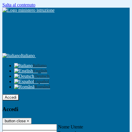
Salta al contenuto
Italiano
Italiano
English
Deutsch
Español
Română
Accedi
Accedi
button close
×
Nome Utente