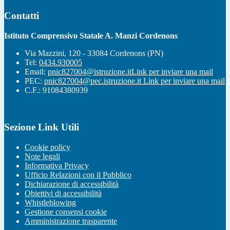
Contatti
Istituto Comprensivo Statale A. Manzi Cordenons
Via Mazzini, 120 - 33084 Cordenons (PN)
Tel:
0434.930005
Email:
pnic827004@istruzione.it
Link per inviare una mail
PEC:
pnic827004@pec.istruzione.it
Link per inviare una mail
C.F.: 91084380939
Sezione Link Utili
Cookie policy
Note legali
Informativa Privacy
Ufficio Relazioni con il Pubblico
Dichiarazione di accessibilità
Obiettivi di accessibilità
Whistleblowing
Gestione consensi cookie
Amministrazione trasparente