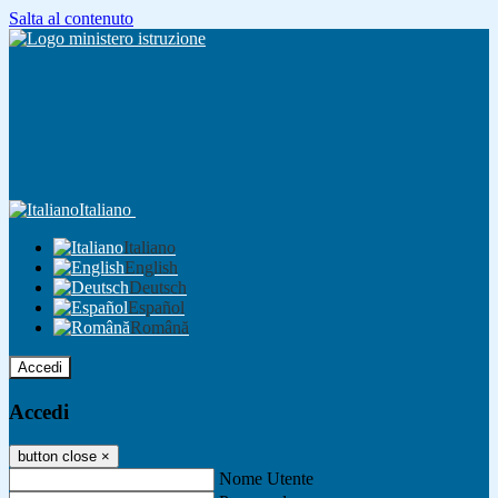
Salta al contenuto
Italiano
Italiano
English
Deutsch
Español
Română
Accedi
Accedi
button close
×
Nome Utente