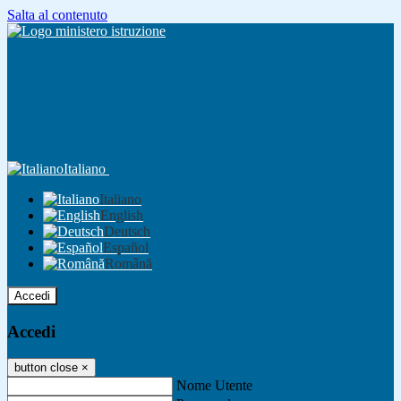
Salta al contenuto
Italiano
Italiano
English
Deutsch
Español
Română
Accedi
Accedi
button close
×
Nome Utente