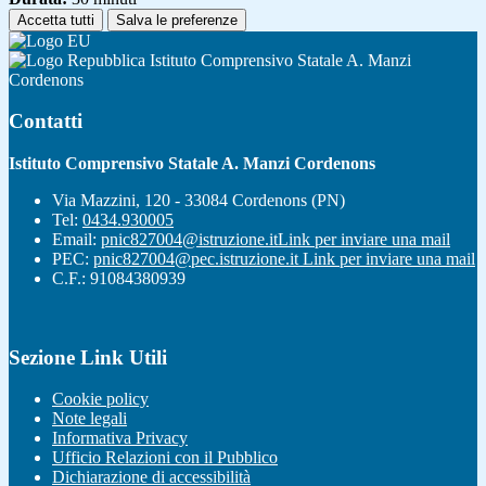
Accetta tutti
Salva le preferenze
Istituto Comprensivo Statale A. Manzi
Cordenons
Contatti
Istituto Comprensivo Statale A. Manzi Cordenons
Via Mazzini, 120 - 33084 Cordenons (PN)
Tel:
0434.930005
Email:
pnic827004@istruzione.it
Link per inviare una mail
PEC:
pnic827004@pec.istruzione.it
Link per inviare una mail
C.F.: 91084380939
Sezione Link Utili
Cookie policy
Note legali
Informativa Privacy
Ufficio Relazioni con il Pubblico
Dichiarazione di accessibilità