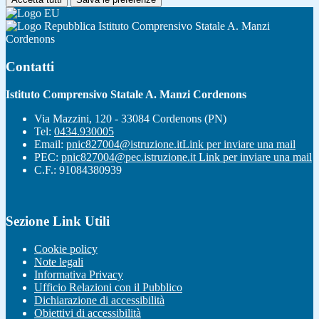
Istituto Comprensivo Statale A. Manzi
Cordenons
Contatti
Istituto Comprensivo Statale A. Manzi Cordenons
Via Mazzini, 120 - 33084 Cordenons (PN)
Tel:
0434.930005
Email:
pnic827004@istruzione.it
Link per inviare una mail
PEC:
pnic827004@pec.istruzione.it
Link per inviare una mail
C.F.: 91084380939
Sezione Link Utili
Cookie policy
Note legali
Informativa Privacy
Ufficio Relazioni con il Pubblico
Dichiarazione di accessibilità
Obiettivi di accessibilità