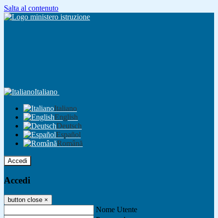
Salta al contenuto
Italiano
Italiano
English
Deutsch
Español
Română
Accedi
Accedi
button close
×
Nome Utente