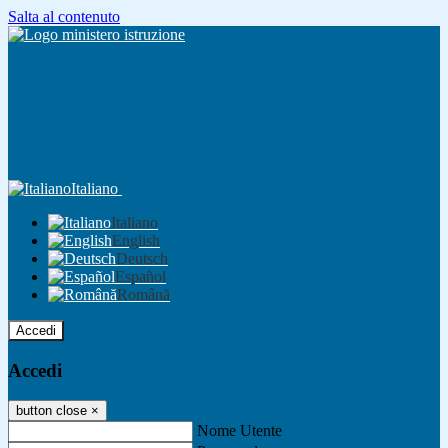
Salta al contenuto
Italiano
Italiano
English
Deutsch
Español
Română
Accedi
Accedi
button close
×
Nome Utente