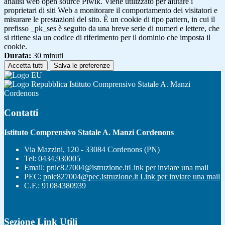
analisi web open source Piwik. Viene utilizzato per aiutare i
proprietari di siti Web a monitorare il comportamento dei visitatori e
misurare le prestazioni del sito. È un cookie di tipo pattern, in cui il
prefisso _pk_ses è seguito da una breve serie di numeri e lettere, che
si ritiene sia un codice di riferimento per il dominio che imposta il
cookie.
Durata:
30 minuti
Accetta tutti
Salva le preferenze
Istituto Comprensivo Statale A. Manzi
Cordenons
Contatti
Istituto Comprensivo Statale A. Manzi Cordenons
Via Mazzini, 120 - 33084 Cordenons (PN)
Tel:
0434.930005
Email:
pnic827004@istruzione.it
Link per inviare una mail
PEC:
pnic827004@pec.istruzione.it
Link per inviare una mail
C.F.: 91084380939
Sezione Link Utili