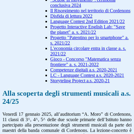
conclusiva 2024
Il Risorgimento nel territorio di Cordenons
Disfida di lettura 2022
Language Contest 2nd Edition 2021/22
Progetto Interactive English Lab: "Save
the planet" a. s. 2021/22
Progetto "Patentino per lo smartphone" a.
s. 2021/22
L'economia circolare entra in classe a. s.
2021/22
Gioco - Concorso "Matematica senza
frontiere" a. s. 2021-2022
Competenze digitali a.s. 2020-2021
LC - Language Contest a.s. 2020-2021
Storyteling Project a.s. 2020-21
Alla scoperta degli strumenti musicali a.s.
24/25
Venerdì 17 gennaio 2025, all’auditorium “A. Moro” di Cordenons,
11 classi di 3^, 4^, 5^ delle due scuole primarie dell’Istituto hanno
partecipato alla presentazione degli strumenti musicali da parte dei
maestri della banda comunale di Cordenons. La lezione-concerto è