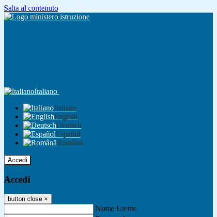
Salta al contenuto
Italiano
Italiano
English
Deutsch
Español
Română
Accedi
Accedi
button close
×
Nome Utente