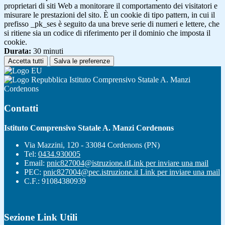
proprietari di siti Web a monitorare il comportamento dei visitatori e
misurare le prestazioni del sito. È un cookie di tipo pattern, in cui il
prefisso _pk_ses è seguito da una breve serie di numeri e lettere, che
si ritiene sia un codice di riferimento per il dominio che imposta il
cookie.
Durata:
30 minuti
Accetta tutti
Salva le preferenze
Istituto Comprensivo Statale A. Manzi
Cordenons
Contatti
Istituto Comprensivo Statale A. Manzi Cordenons
Via Mazzini, 120 - 33084 Cordenons (PN)
Tel:
0434.930005
Email:
pnic827004@istruzione.it
Link per inviare una mail
PEC:
pnic827004@pec.istruzione.it
Link per inviare una mail
C.F.: 91084380939
Sezione Link Utili