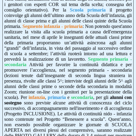
i genitori con esperti COR sul tema della scelta; consegna del
consiglio orientativo). Per la
Scuola primaria
il progetto
coinvolge gli alunni dell’ultimo anno della Scuola dell’infanzia, gli
alunni di classe prima e gli alunni delle classi quinte della Scuola
primaria.
Segmento infanzia - primaria
: Non potendo quest'anno
realizzare la visita alla scuola primaria a causa dell'emergenza
sanitaria, nel mese di aprile le insegnanti delle attuali classi prime
della primaria proporranno un’attività asincrona agli alunni
“grandi” dell’infanzia, in vista del passaggio al successivo ordine
di scuola a settembre; l’attività ruoterà intorno ad una lettura e
prevedrà la realizzazione di un lavoretto.
Segmento primaria -
secondaria
Attività per favorire la continuità didattica e per
promuovere l’accoglienza, nel segmento primaria - secondaria
(lezioni tenute dall’insegnante di seconda lingua straniera in
presenza, rivolte alle classi 5^; interviste degli alunni delle 5^ agli
alunni delle classi prime o seconde della secondaria in modalità
Zoom; riunione on-line con i genitori per la presentazione della
scuola). Per
infanzia
,
primaria
e
secondaria
, per gli
alunni con
sostegno
sono previste alcune attività di conoscenza del ciclo
successivo, di accompagnamento nell'inserimento e di accoglienza
(Progetto INCLUSIONE). Le attività di continuità nido - infanzia
sono contenute nel Progetto “Benessere a scuola”. Quest’anno,
non essendo possibile organizzare le giornate di SCUOLA
APERTA nei diversi plessi del comprensivo, saranno realizzate
delle PHOTO GALLERY della durata di 3-4 minuti per mostrare