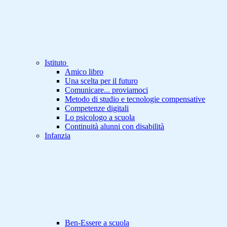
Istituto
Amico libro
Una scelta per il futuro
Comunicare... proviamoci
Metodo di studio e tecnologie compensative
Competenze digitali
Lo psicologo a scuola
Continuità alunni con disabilità
Infanzia
Ben-Essere a scuola