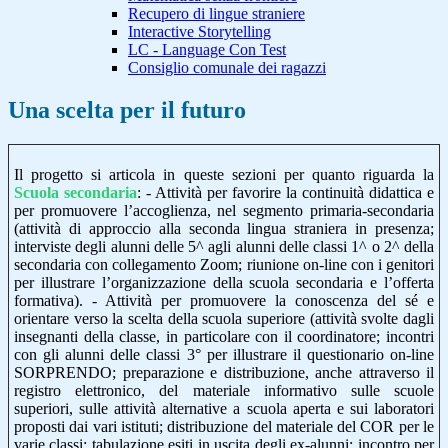
Recupero di lingue straniere
Interactive Storytelling
LC - Language Con Test
Consiglio comunale dei ragazzi
Una scelta per il futuro
Il progetto si articola in queste sezioni per quanto riguarda la
Scuola secondar
ia
: - Attività per favorire la continuità didattica e
per promuovere l’accoglienza, nel segmento primaria-secondaria
(attività di approccio alla seconda lingua straniera in presenza;
interviste degli alunni delle 5^ agli alunni delle classi 1^ o 2^ della
secondaria con collegamento Zoom; riunione on-line con i genitori
per illustrare l’organizzazione della scuola secondaria e l’offerta
formativa). - Attività per promuovere la conoscenza del sé e
orientare verso la scelta della scuola superiore (attività svolte dagli
insegnanti della classe, in particolare con il coordinatore; incontri
con gli alunni delle classi 3° per illustrare il questionario on-line
SORPRENDO; preparazione e distribuzione, anche attraverso il
registro elettronico, del materiale informativo sulle scuole
superiori, sulle attività alternative a scuola aperta e sui laboratori
proposti dai vari istituti; distribuzione del materiale del COR per le
varie classi; tabulazione esiti in uscita degli ex-alunni; incontro per