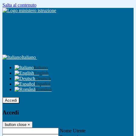
Salta al contenuto
Italiano
Italiano
English
Deutsch
Español
Română
Accedi
Accedi
button close
×
Nome Utente