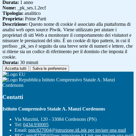
Durata:
1 anno
Nome:
_pk_ses.1.2ecf
Tipologia:
analitico
Proprieta:
Prime Parti
Descrizione:
Questo nome di cookie è associato alla piattaforma di
analisi web open source Piwik. Viene utilizzato per aiutare i
proprietari di siti Web a monitorare il comportamento dei visitatori e
misurare le prestazioni del sito. È un cookie di tipo pattern, in cui il
prefisso _pk_ses è seguito da una breve serie di numeri e lettere, che
si ritiene sia un codice di riferimento per il dominio che imposta il
cookie.
Durata:
30 minuti
Accetta tutti
Salva le preferenze
Istituto Comprensivo Statale A. Manzi
Cordenons
Contatti
Istituto Comprensivo Statale A. Manzi Cordenons
Via Mazzini, 120 - 33084 Cordenons (PN)
Tel:
0434.930005
Email:
pnic827004@istruzione.it
Link per inviare una mail
PEC:
pnic827004@pec.istruzione.it
Link per inviare una mail