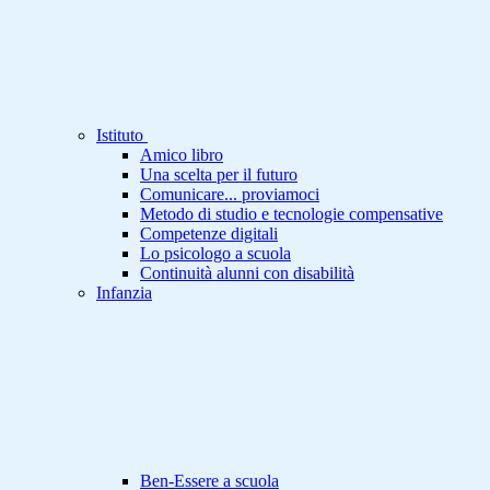
Istituto
Amico libro
Una scelta per il futuro
Comunicare... proviamoci
Metodo di studio e tecnologie compensative
Competenze digitali
Lo psicologo a scuola
Continuità alunni con disabilità
Infanzia
Ben-Essere a scuola