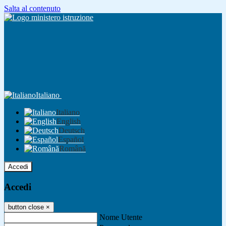
Salta al contenuto
Italiano
Italiano
English
Deutsch
Español
Română
Accedi
Accedi
button close
×
Nome Utente