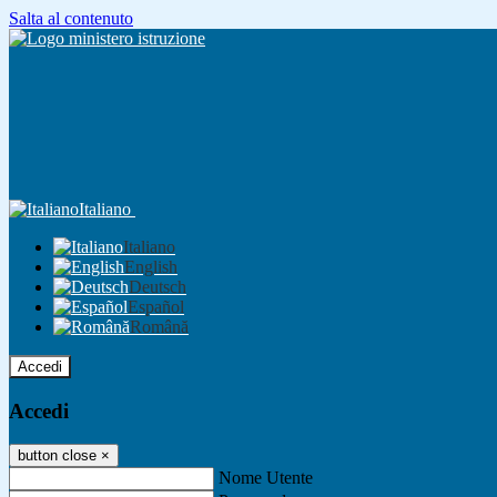
Salta al contenuto
Italiano
Italiano
English
Deutsch
Español
Română
Accedi
Accedi
button close
×
Nome Utente