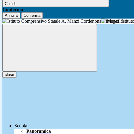
Chiudi
Conferma
Annulla
Conferma
A. Manzi
Istitu
close
Scuola
Panoramica