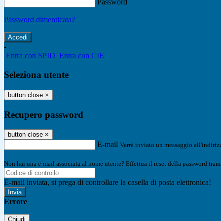
Password
Password dimenticata?
-
Entra con SPID
Entra con CIE
Seleziona utente
button close
×
Recupero password
button close
×
E-mail
Verrà inviato un messaggio all'indirizz
Non hai una e-mail associata al nome utente? Effettua il reset della password tram
E-mail inviata, si prega di controllare la casella di posta elettronica!
Errore
Chiudi