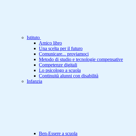
Istituto
Amico libro
Una scelta per il futuro
Comunicare... proviamoci
Metodo di studio e tecnologie compensative
Competenze digitali
Lo psicologo a scuola
Continuità alunni con disabilità
Infanzia
Ben-Essere a scuola