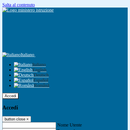
Salta al contenuto
Italiano
Italiano
English
Deutsch
Español
Română
Accedi
Accedi
button close
×
Nome Utente