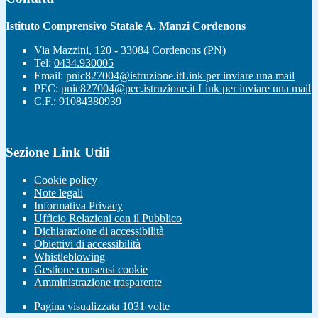
Istituto Comprensivo Statale A. Manzi Cordenons
Via Mazzini, 120 - 33084 Cordenons (PN)
Tel:
0434.930005
Email:
pnic827004@istruzione.it
Link per inviare una mail
PEC:
pnic827004@pec.istruzione.it
Link per inviare una mail
C.F.: 91084380939
Sezione Link Utili
Cookie policy
Note legali
Informativa Privacy
Ufficio Relazioni con il Pubblico
Dichiarazione di accessibilità
Obiettivi di accessibilità
Whistleblowing
Gestione consensi cookie
Amministrazione trasparente
Pagina visualizzata
1031
volte