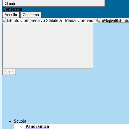
Chiudi
Conferma
Annulla
Conferma
A. Manzi
Istitu
close
Scuola
Panoramica