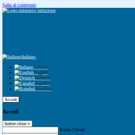
Salta al contenuto
Italiano
Italiano
English
Deutsch
Español
Română
Accedi
Accedi
button close
×
Nome Utente