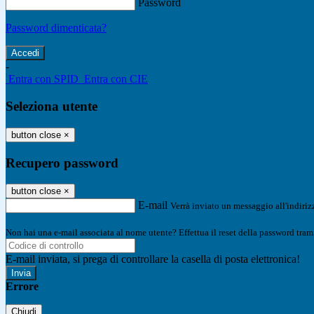
Password
Password dimenticata?
-
Entra con SPID
Entra con CIE
Seleziona utente
button close
×
Recupero password
button close
×
E-mail
Verrà inviato un messaggio all'indirizz
Non hai una e-mail associata al nome utente? Effettua il reset della password tram
E-mail inviata, si prega di controllare la casella di posta elettronica!
Errore
Chiudi