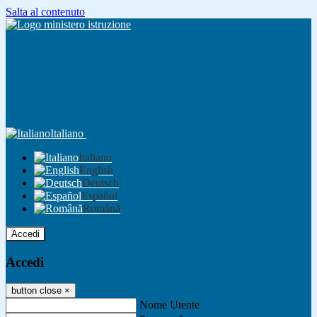
Salta al contenuto
Italiano
Italiano
English
Deutsch
Español
Română
Accedi
Accedi
button close
×
Nome Utente