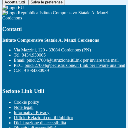
Accetta tutti
Salva le preferenze
Istituto Comprensivo Statale A. Manzi
Cordenons
Contatti
Istituto Comprensivo Statale A. Manzi Cordenons
Via Mazzini, 120 - 33084 Cordenons (PN)
Tel:
0434.930005
Email:
pnic827004@istruzione.it
Link per inviare una mail
PEC:
pnic827004@pec.istruzione.it
Link per inviare una mail
C.F.: 91084380939
Sezione Link Utili
Cookie policy
Note legali
Informativa Privacy
Ufficio Relazioni con il Pubblico
Dichiarazione di accessibilità
Obiettivi di accessibilità