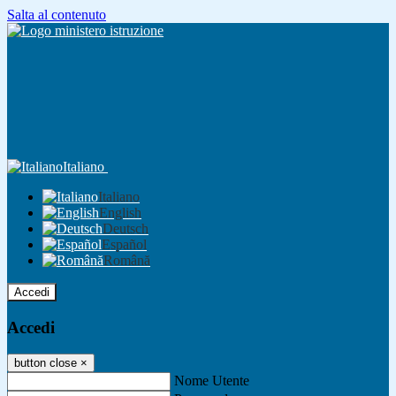
Salta al contenuto
Italiano
Italiano
English
Deutsch
Español
Română
Accedi
Accedi
button close
×
Nome Utente