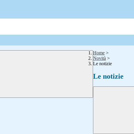
Home
>
Novità
>
Le notizie
Le notizie