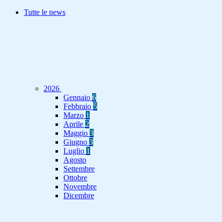
Tutte le news
2026
Gennaio
6
Febbraio
5
Marzo
1
Aprile
2
Maggio
3
Giugno
3
Luglio
1
Agosto
Settembre
Ottobre
Novembre
Dicembre