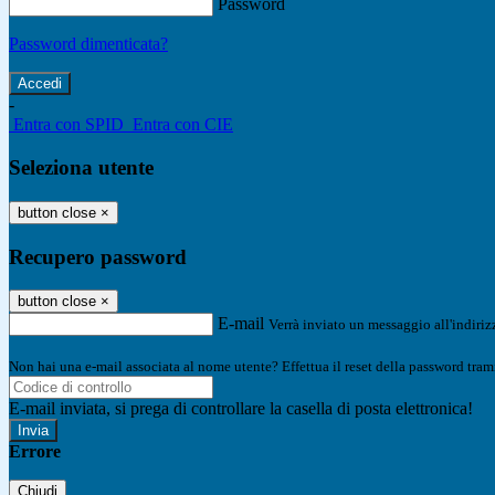
Password
Password dimenticata?
-
Entra con SPID
Entra con CIE
Seleziona utente
button close
×
Recupero password
button close
×
E-mail
Verrà inviato un messaggio all'indirizz
Non hai una e-mail associata al nome utente? Effettua il reset della password tram
E-mail inviata, si prega di controllare la casella di posta elettronica!
Errore
Chiudi