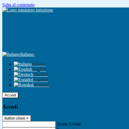
Salta al contenuto
Italiano
Italiano
English
Deutsch
Español
Română
Accedi
Accedi
button close
×
Nome Utente