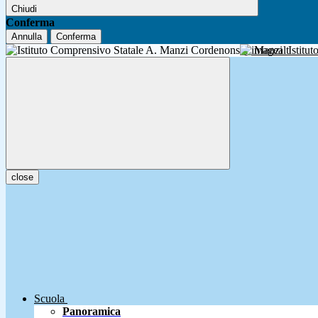
Chiudi
Conferma
Annulla
Conferma
A. Manzi
Istitu
close
Scuola
Panoramica