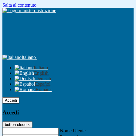
Salta al contenuto
Italiano
Italiano
English
Deutsch
Español
Română
Accedi
Accedi
button close
×
Nome Utente