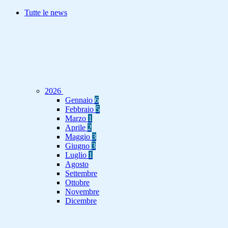
Tutte le news
2026
Gennaio
6
Febbraio
5
Marzo
1
Aprile
2
Maggio
3
Giugno
3
Luglio
1
Agosto
Settembre
Ottobre
Novembre
Dicembre