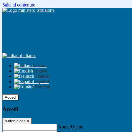
Salta al contenuto
Italiano
Italiano
English
Deutsch
Español
Română
Accedi
Accedi
button close
×
Nome Utente