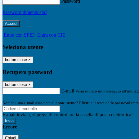
Password
Password dimenticata?
-
Entra con SPID
Entra con CIE
Seleziona utente
button close
×
Recupero password
button close
×
E-mail
Verrà inviato un messaggio all'indirizz
Non hai una e-mail associata al nome utente? Effettua il reset della password tram
E-mail inviata, si prega di controllare la casella di posta elettronica!
Errore
Chiudi