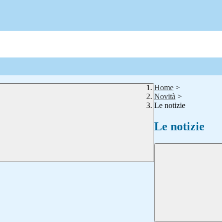
Home
>
Novità
>
Le notizie
Le notizie