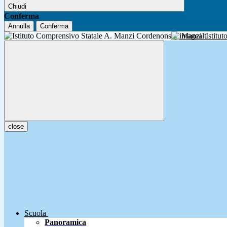
Chiudi
Conferma
Annulla
Conferma
A. Manzi
Istitu
close
Scuola
Panoramica