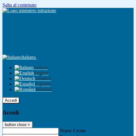
Salta al contenuto
Italiano
Italiano
English
Deutsch
Español
Română
Accedi
Accedi
button close
×
Nome Utente