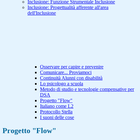
Inclusione: Funzione Strumentale Inclusione
Inclusione: Progettualità afferente all'area
dell'Inclusione
Osservare per capire e prevenire
Comunicare... Proviamoci
Continuità Alunni con disabilità
Lo psicologo a scuola
Metodo di studio e tecnologie compensative per
DSA
Progetto "Flow"
Italiano come L2
Protocollo Stella
I suoni delle cose
Progetto "Flow"