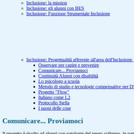
Inclusione: la mission
Inclusione: gli alunni con BES
Inclusione: Funzione Strumentale Inclusione
Inclusione: Progettualità afferente all'area dell'Inclusione
Osservare per capire e prevenire
Comunicare... Proviamoci
Continuità Alunni con disabilità
Lo psicologo a scuola
Metodo di studio e tecnologie compensative per 
Progetto "Flow"
Italiano come L2
Protocollo Stella
I suoni delle cose
Comunicare... Proviamoci
Il progetto è rivolto ad alunni con patologie del neuro-sviluppo, in pa