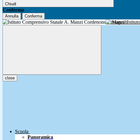
Chiudi
Conferma
Annulla
Conferma
A. Manzi
Istitu
close
Scuola
Panoramica