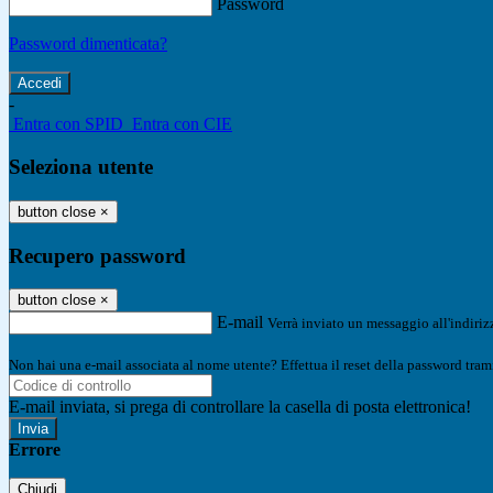
Password
Password dimenticata?
-
Entra con SPID
Entra con CIE
Seleziona utente
button close
×
Recupero password
button close
×
E-mail
Verrà inviato un messaggio all'indirizz
Non hai una e-mail associata al nome utente? Effettua il reset della password tram
E-mail inviata, si prega di controllare la casella di posta elettronica!
Errore
Chiudi