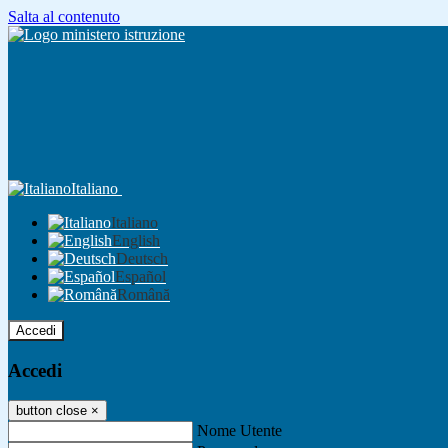
Salta al contenuto
Italiano
Italiano
English
Deutsch
Español
Română
Accedi
Accedi
button close
×
Nome Utente