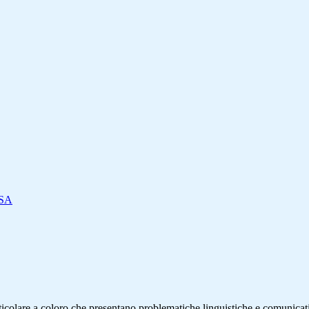
DSA
rticolare a coloro che presentano problematiche linguistiche e comunicati