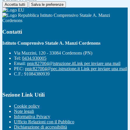
Accetta tutti
Salva le preferenze
Istituto Comprensivo Statale A. Manzi
Cordenons
Contatti
Istituto Comprensivo Statale A. Manzi Cordenons
Via Mazzini, 120 - 33084 Cordenons (PN)
Tel:
0434.930005
Email:
pnic827004@istruzione.it
Link per inviare una mail
PEC:
pnic827004@pec.istruzione.it
Link per inviare una mail
C.F.: 91084380939
Sezione Link Utili
Cookie policy
Note legali
Informativa Privacy
Ufficio Relazioni con il Pubblico
Dichiarazione di accessibilità