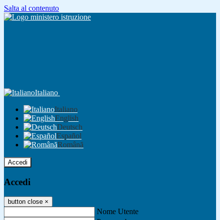
Salta al contenuto
Italiano
Italiano
English
Deutsch
Español
Română
Accedi
Accedi
button close
×
Nome Utente