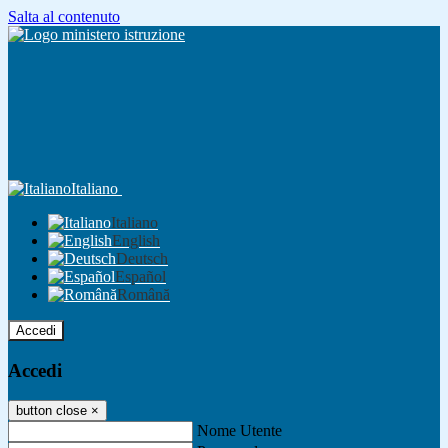
Salta al contenuto
Italiano
Italiano
English
Deutsch
Español
Română
Accedi
Accedi
button close
×
Nome Utente