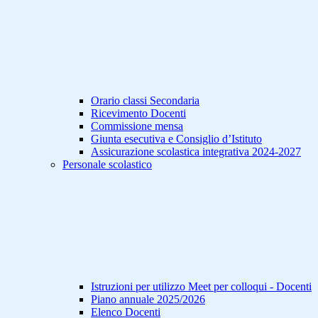
Orario classi Secondaria
Ricevimento Docenti
Commissione mensa
Giunta esecutiva e Consiglio d’Istituto
Assicurazione scolastica integrativa 2024-2027
Personale scolastico
Istruzioni per utilizzo Meet per colloqui - Docenti
Piano annuale 2025/2026
Elenco Docenti