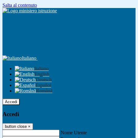
Salta al contenuto
Italiano
Italiano
English
Deutsch
Español
Română
Accedi
Accedi
button close
×
Nome Utente