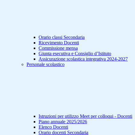
Orario classi Secondaria
Ricevimento Docenti
Commissione mensa
Giunta esecutiva e Consiglio d’Istituto
Assicurazione scolastica integrativa 2024-2027
Personale scolastico
Istruzioni per utilizzo Meet per colloqui - Docenti
Piano annuale 2025/2026
Elenco Docenti
Orario docenti Secondaria