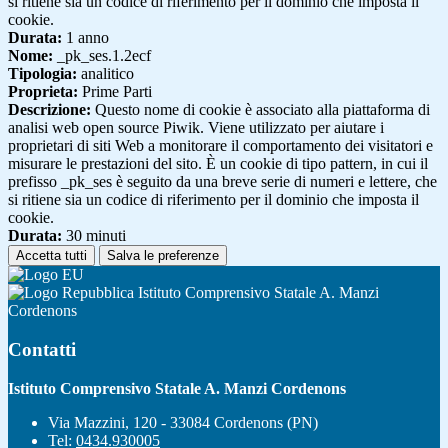
si ritiene sia un codice di riferimento per il dominio che imposta il
cookie.
Durata:
1 anno
Nome:
_pk_ses.1.2ecf
Tipologia:
analitico
Proprieta:
Prime Parti
Descrizione:
Questo nome di cookie è associato alla piattaforma di
analisi web open source Piwik. Viene utilizzato per aiutare i
proprietari di siti Web a monitorare il comportamento dei visitatori e
misurare le prestazioni del sito. È un cookie di tipo pattern, in cui il
prefisso _pk_ses è seguito da una breve serie di numeri e lettere, che
si ritiene sia un codice di riferimento per il dominio che imposta il
cookie.
Durata:
30 minuti
Accetta tutti
Salva le preferenze
Istituto Comprensivo Statale A. Manzi
Cordenons
Contatti
Istituto Comprensivo Statale A. Manzi Cordenons
Via Mazzini, 120 - 33084 Cordenons (PN)
Tel:
0434.930005