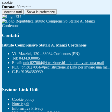
cookie.
Durata:
30 minuti
Accetta tutti
Salva le preferenze
Istituto Comprensivo Statale A. Manzi
Cordenons
Contatti
Istituto Comprensivo Statale A. Manzi Cordenons
Via Mazzini, 120 - 33084 Cordenons (PN)
Tel:
0434.930005
Email:
pnic827004@istruzione.it
Link per inviare una mail
PEC:
pnic827004@pec.istruzione.it
Link per inviare una mail
C.F.: 91084380939
Sezione Link Utili
Cookie policy
Note legali
Informativa Privacy