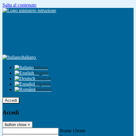
Salta al contenuto
Italiano
Italiano
English
Deutsch
Español
Română
Accedi
Accedi
button close
×
Nome Utente