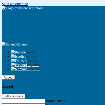
Salta al contenuto
Italiano
Italiano
English
Deutsch
Español
Română
Accedi
Accedi
button close
×
Nome Utente