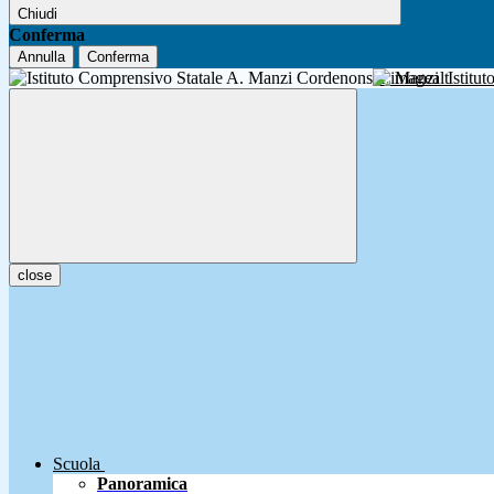
Chiudi
Conferma
Annulla
Conferma
A. Manzi
Istitu
close
Scuola
Panoramica