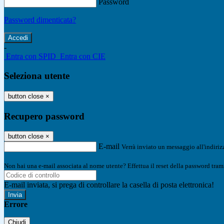
Password
Password dimenticata?
-
Entra con SPID
Entra con CIE
Seleziona utente
button close
×
Recupero password
button close
×
E-mail
Verrà inviato un messaggio all'indirizz
Non hai una e-mail associata al nome utente? Effettua il reset della password tram
E-mail inviata, si prega di controllare la casella di posta elettronica!
Errore
Chiudi