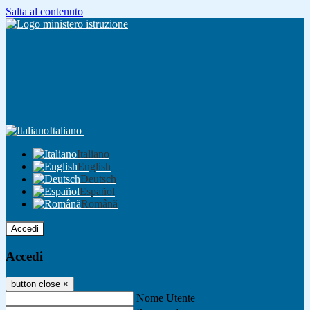
Salta al contenuto
Italiano
Italiano
English
Deutsch
Español
Română
Accedi
Accedi
button close
×
Nome Utente