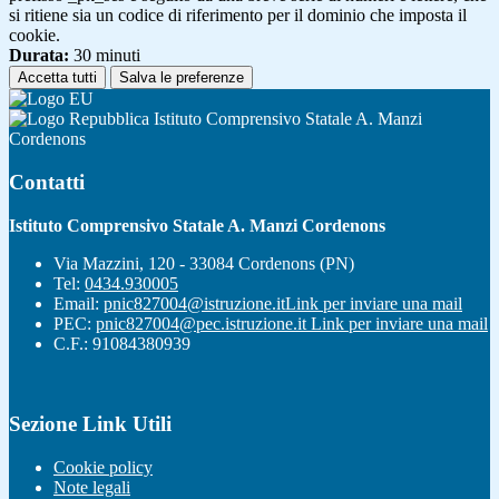
si ritiene sia un codice di riferimento per il dominio che imposta il
cookie.
Durata:
30 minuti
Accetta tutti
Salva le preferenze
Istituto Comprensivo Statale A. Manzi
Cordenons
Contatti
Istituto Comprensivo Statale A. Manzi Cordenons
Via Mazzini, 120 - 33084 Cordenons (PN)
Tel:
0434.930005
Email:
pnic827004@istruzione.it
Link per inviare una mail
PEC:
pnic827004@pec.istruzione.it
Link per inviare una mail
C.F.: 91084380939
Sezione Link Utili
Cookie policy
Note legali