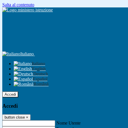
Salta al contenuto
Italiano
Italiano
English
Deutsch
Español
Română
Accedi
Accedi
button close
×
Nome Utente