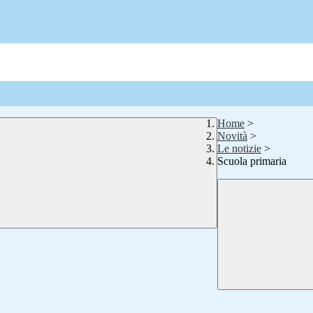
Home
>
Novità
>
Le notizie
>
Scuola primaria