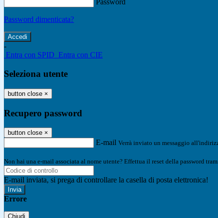
Password
Password dimenticata?
-
Entra con SPID
Entra con CIE
Seleziona utente
button close
×
Recupero password
button close
×
E-mail
Verrà inviato un messaggio all'indirizz
Non hai una e-mail associata al nome utente? Effettua il reset della password tram
E-mail inviata, si prega di controllare la casella di posta elettronica!
Errore
Chiudi