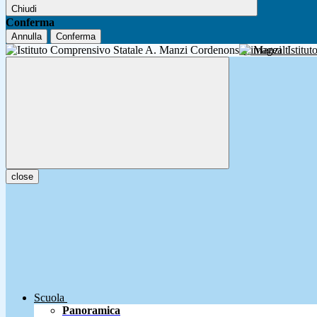
Chiudi
Conferma
Annulla
Conferma
A. Manzi
Istitu
close
Scuola
Panoramica