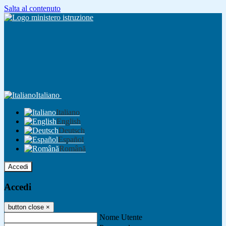
Salta al contenuto
Italiano
Italiano
English
Deutsch
Español
Română
Accedi
Accedi
button close
×
Nome Utente