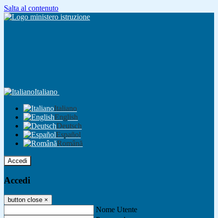
Salta al contenuto
Italiano
Italiano
English
Deutsch
Español
Română
Accedi
Accedi
button close
×
Nome Utente