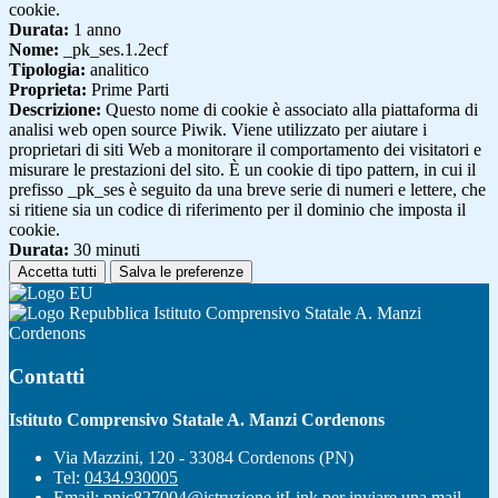
cookie.
Durata:
1 anno
Nome:
_pk_ses.1.2ecf
Tipologia:
analitico
Proprieta:
Prime Parti
Descrizione:
Questo nome di cookie è associato alla piattaforma di
analisi web open source Piwik. Viene utilizzato per aiutare i
proprietari di siti Web a monitorare il comportamento dei visitatori e
misurare le prestazioni del sito. È un cookie di tipo pattern, in cui il
prefisso _pk_ses è seguito da una breve serie di numeri e lettere, che
si ritiene sia un codice di riferimento per il dominio che imposta il
cookie.
Durata:
30 minuti
Accetta tutti
Salva le preferenze
Istituto Comprensivo Statale A. Manzi
Cordenons
Contatti
Istituto Comprensivo Statale A. Manzi Cordenons
Via Mazzini, 120 - 33084 Cordenons (PN)
Tel:
0434.930005
Email:
pnic827004@istruzione.it
Link per inviare una mail