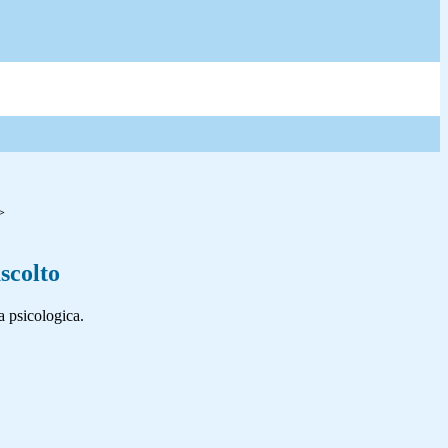
>
ascolto
a psicologica.