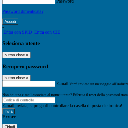
Password
Password dimenticata?
-
Entra con SPID
Entra con CIE
Seleziona utente
button close
×
Recupero password
button close
×
E-mail
Verrà inviato un messaggio all'indirizz
Non hai una e-mail associata al nome utente? Effettua il reset della password tram
E-mail inviata, si prega di controllare la casella di posta elettronica!
Errore
Chiudi