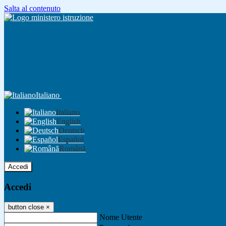
Salta al contenuto
Italiano
Italiano
English
Deutsch
Español
Română
Accedi
Accedi
button close
×
Nome Utente