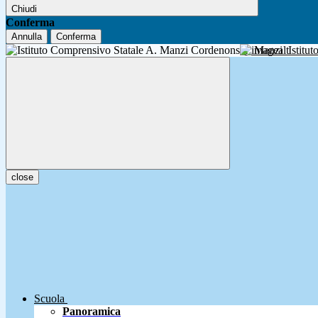
Chiudi
Conferma
Annulla
Conferma
A. Manzi
Istitu
close
Scuola
Panoramica