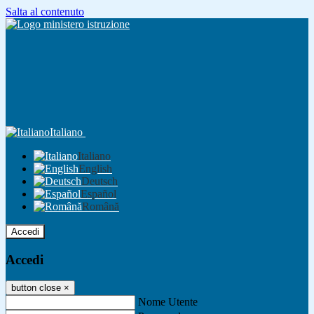
Salta al contenuto
Italiano
Italiano
English
Deutsch
Español
Română
Accedi
Accedi
button close
×
Nome Utente