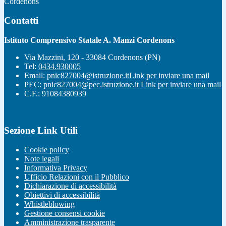
Cordenons
Contatti
Istituto Comprensivo Statale A. Manzi Cordenons
Via Mazzini, 120 - 33084 Cordenons (PN)
Tel:
0434.930005
Email:
pnic827004@istruzione.it
Link per inviare una mail
PEC:
pnic827004@pec.istruzione.it
Link per inviare una mail
C.F.: 91084380939
Sezione Link Utili
Cookie policy
Note legali
Informativa Privacy
Ufficio Relazioni con il Pubblico
Dichiarazione di accessibilità
Obiettivi di accessibilità
Whistleblowing
Gestione consensi cookie
Amministrazione trasparente