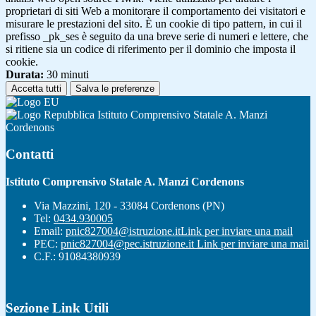
proprietari di siti Web a monitorare il comportamento dei visitatori e
misurare le prestazioni del sito. È un cookie di tipo pattern, in cui il
prefisso _pk_ses è seguito da una breve serie di numeri e lettere, che
si ritiene sia un codice di riferimento per il dominio che imposta il
cookie.
Durata:
30 minuti
Accetta tutti
Salva le preferenze
Istituto Comprensivo Statale A. Manzi
Cordenons
Contatti
Istituto Comprensivo Statale A. Manzi Cordenons
Via Mazzini, 120 - 33084 Cordenons (PN)
Tel:
0434.930005
Email:
pnic827004@istruzione.it
Link per inviare una mail
PEC:
pnic827004@pec.istruzione.it
Link per inviare una mail
C.F.: 91084380939
Sezione Link Utili