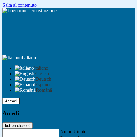
Salta al contenuto
Italiano
Italiano
English
Deutsch
Español
Română
Accedi
Accedi
button close
×
Nome Utente