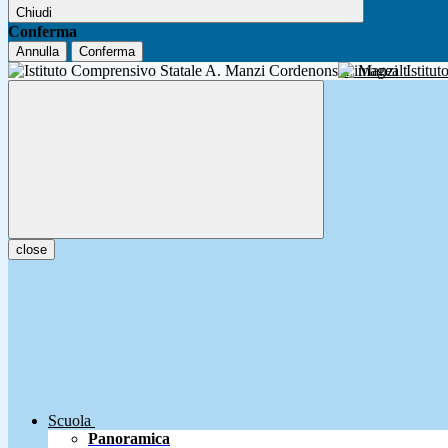
Chiudi
Conferma
Annulla
Conferma
A. Manzi
Istitu
close
Scuola
Panoramica