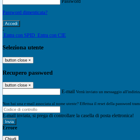
Password
Password dimenticata?
-
Entra con SPID
Entra con CIE
Seleziona utente
button close
×
Recupero password
button close
×
E-mail
Verrà inviato un messaggio all'indirizz
Non hai una e-mail associata al nome utente? Effettua il reset della password tram
E-mail inviata, si prega di controllare la casella di posta elettronica!
Errore
Chiudi