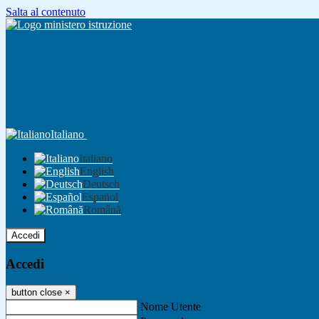
Salta al contenuto
Italiano
Italiano
English
Deutsch
Español
Română
Accedi
Accedi
button close
×
Nome Utente