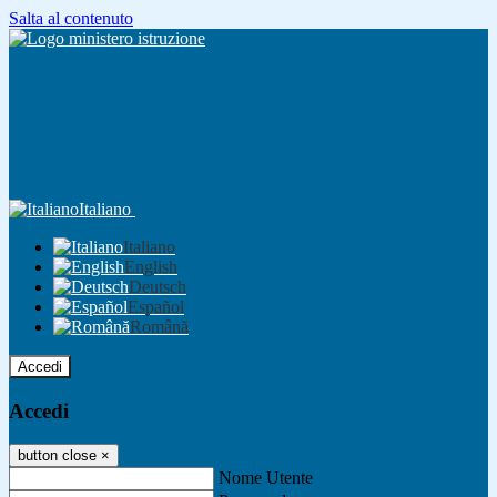
Salta al contenuto
Italiano
Italiano
English
Deutsch
Español
Română
Accedi
Accedi
button close
×
Nome Utente