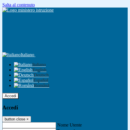
Salta al contenuto
Italiano
Italiano
English
Deutsch
Español
Română
Accedi
Accedi
button close
×
Nome Utente