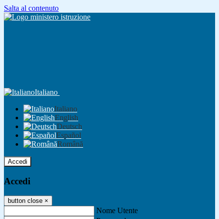
Salta al contenuto
Italiano
Italiano
English
Deutsch
Español
Română
Accedi
Accedi
button close
×
Nome Utente