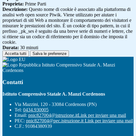
Proprieta:
Prime Parti
Descrizione:
Questo nome di cookie è associato alla piattaforma di
analisi web open source Piwik. Viene utilizzato per aiutare i
proprietari di siti Web a monitorare il comportamento dei visitatori e
misurare le prestazioni del sito. È un cookie di tipo pattern, in cui il
prefisso _pk_ses è seguito da una breve serie di numeri e lettere, che
si ritiene sia un codice di riferimento per il dominio che imposta il
cookie.
Durata:
30 minuti
Accetta tutti
Salva le preferenze
Istituto Comprensivo Statale A. Manzi
Cordenons
Contatti
Istituto Comprensivo Statale A. Manzi Cordenons
Via Mazzini, 120 - 33084 Cordenons (PN)
Tel:
0434.930005
Email:
pnic827004@istruzione.it
Link per inviare una mail
PEC:
pnic827004@pec.istruzione.it
Link per inviare una mail
C.F.: 91084380939