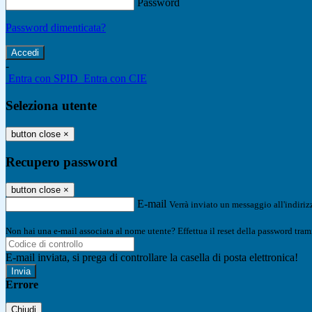
Password
Password dimenticata?
-
Entra con SPID
Entra con CIE
Seleziona utente
button close
×
Recupero password
button close
×
E-mail
Verrà inviato un messaggio all'indirizz
Non hai una e-mail associata al nome utente? Effettua il reset della password tram
E-mail inviata, si prega di controllare la casella di posta elettronica!
Errore
Chiudi