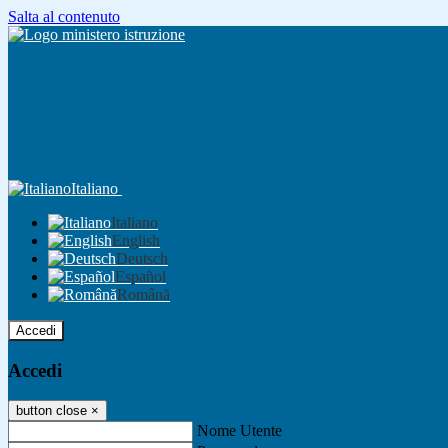
Salta al contenuto
Italiano
Italiano
English
Deutsch
Español
Română
Accedi
Accedi
button close
×
Nome Utente