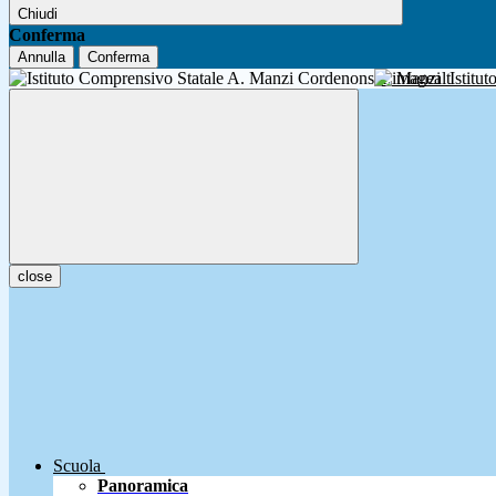
Chiudi
Conferma
Annulla
Conferma
A. Manzi
Istitu
close
Scuola
Panoramica