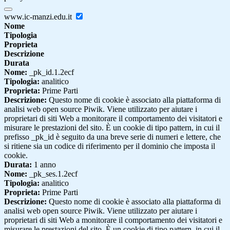
www.ic-manzi.edu.it
Nome
Tipologia
Proprieta
Descrizione
Durata
Nome:
_pk_id.1.2ecf
Tipologia:
analitico
Proprieta:
Prime Parti
Descrizione:
Questo nome di cookie è associato alla piattaforma di
analisi web open source Piwik. Viene utilizzato per aiutare i
proprietari di siti Web a monitorare il comportamento dei visitatori e
misurare le prestazioni del sito. È un cookie di tipo pattern, in cui il
prefisso _pk_id è seguito da una breve serie di numeri e lettere, che
si ritiene sia un codice di riferimento per il dominio che imposta il
cookie.
Durata:
1 anno
Nome:
_pk_ses.1.2ecf
Tipologia:
analitico
Proprieta:
Prime Parti
Descrizione:
Questo nome di cookie è associato alla piattaforma di
analisi web open source Piwik. Viene utilizzato per aiutare i
proprietari di siti Web a monitorare il comportamento dei visitatori e
misurare le prestazioni del sito. È un cookie di tipo pattern, in cui il