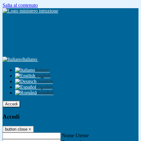
Salta al contenuto
Italiano
Italiano
English
Deutsch
Español
Română
Accedi
Accedi
button close
×
Nome Utente