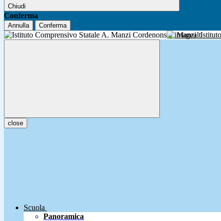
Chiudi
Conferma
Annulla
Conferma
A. Manzi
Istitu
close
Scuola
Panoramica