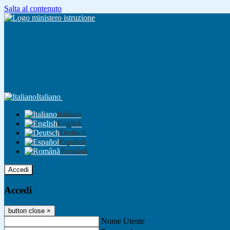
Salta al contenuto
Italiano
Italiano
English
Deutsch
Español
Română
Accedi
Accedi
button close
×
Nome Utente