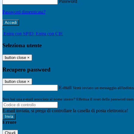
Password
Password dimenticata?
-
Entra con SPID
Entra con CIE
Seleziona utente
button close
×
Recupero password
button close
×
E-mail
Verrà inviato un messaggio all'indirizz
Non hai una e-mail associata al nome utente? Effettua il reset della password tram
E-mail inviata, si prega di controllare la casella di posta elettronica!
Errore
Chiudi