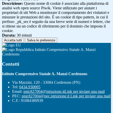
Descrizione:
Questo nome di cookie è associato alla piattaforma di
analisi web open source Piwik. Viene utilizzato per aiutare i
proprietari di siti Web a monitorare il comportamento dei visitatori e
misurare le prestazioni del sito. È un cookie di tipo pattern, in cui il
prefisso _pk_ses è seguito da una breve serie di numeri e lettere, che
si ritiene sia un codice di riferimento per il dominio che imposta il
cookie.
Durata:
30 minuti
Accetta tutti
Salva le preferenze
Istituto Comprensivo Statale A. Manzi
Cordenons
Contatti
Istituto Comprensivo Statale A. Manzi Cordenons
Via Mazzini, 120 - 33084 Cordenons (PN)
Tel:
0434.930005
Email:
pnic827004@istruzione.it
Link per inviare una mail
PEC:
pnic827004@pec.istruzione.it
Link per inviare una mail
C.F.: 91084380939