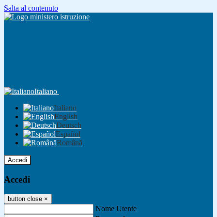
Salta al contenuto
Italiano
Italiano
English
Deutsch
Español
Română
Accedi
Accedi
button close
×
Nome Utente