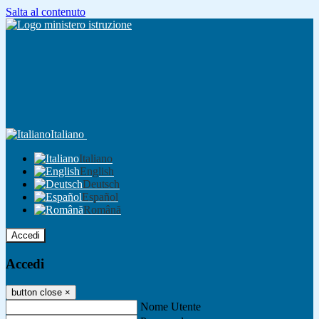
Salta al contenuto
Italiano
Italiano
English
Deutsch
Español
Română
Accedi
Accedi
button close
×
Nome Utente