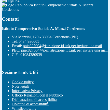
Istituto Comprensivo Statale A. Manzi
Cordenons
Contatti
Istituto Comprensivo Statale A. Manzi Cordenons
Via Mazzini, 120 - 33084 Cordenons (PN)
Tel:
0434.930005
Email:
pnic827004@istruzione.it
Link per inviare una mail
PEC:
pnic827004@pec.istruzione.it
Link per inviare una mail
C.F.: 91084380939
Sezione Link Utili
Cookie policy
Note legali
Informativa Privacy
Ufficio Relazioni con il Pubblico
Dichiarazione di accessibilità
Obiettivi di accessibilità
Whistleblowing