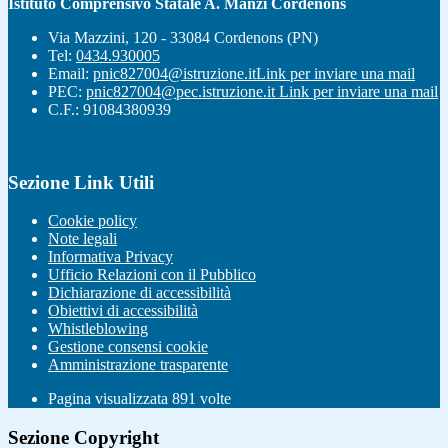
Istituto Comprensivo Statale A. Manzi Cordenons
Via Mazzini, 120 - 33084 Cordenons (PN)
Tel:
0434.930005
Email:
pnic827004@istruzione.it
Link per inviare una mail
PEC:
pnic827004@pec.istruzione.it
Link per inviare una mail
C.F.: 91084380939
Sezione Link Utili
Cookie policy
Note legali
Informativa Privacy
Ufficio Relazioni con il Pubblico
Dichiarazione di accessibilità
Obiettivi di accessibilità
Whistleblowing
Gestione consensi cookie
Amministrazione trasparente
Pagina visualizzata
891
volte
Sezione Copyright